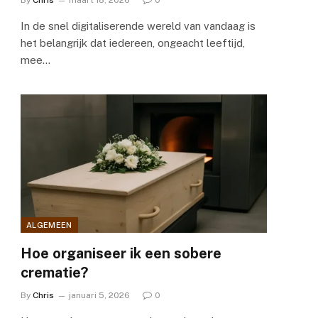
By
Chris
maart 18, 2026
0
In de snel digitaliserende wereld van vandaag is
het belangrijk dat iedereen, ongeacht leeftijd,
mee…
ALGEMEEN
Hoe organiseer ik een sobere
crematie?
By
Chris
januari 5, 2026
0